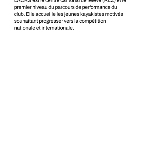
L’ACKG est le centre cantonal de relève (RLZ) et le
premier niveau du parcours de performance du
club. Elle accueille les jeunes kayakistes motivés
souhaitant progresser vers la compétition
nationale et internationale.
Encadrée par un entraîneur de Swiss Canoë, la
fédération suisse de kayak et canoë, l’Académie
propose un suivi sportif individualisé, combiné à
un accompagnement scolaire via le
programme Sport-Art-Études.
L’ACKG forme les jeunes athlètes issus de l’École
de la Pagaie qui souhaitent s’engager dans un
entraînement plus intensif et structuré, avec la
possibilité de se lancer en compétition et d’intégrer
les cadres de la Fédération Suisse de Canoë-
Kayak (FSCK – Swiss Canoe).