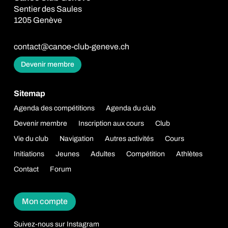
e
Sentier des Saules
:
1205 Genève
contact@canoe-club-geneve.ch
Devenir membre
Sitemap
Agenda des compétitions
Agenda du club
Devenir membre
Inscription aux cours
Club
Vie du club
Navigation
Autres activités
Cours
Initiations
Jeunes
Adultes
Compétition
Athlètes
Contact
Forum
Mon compte
Suivez-nous sur Instagram