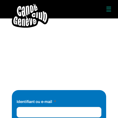
☰
Identifiant ou e-mail
*