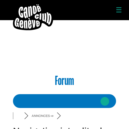
☰
Forum
ANNONCES 📣